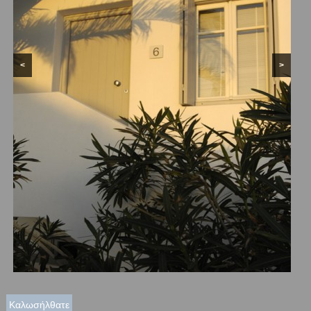
<
>
Καλωσήλθατε