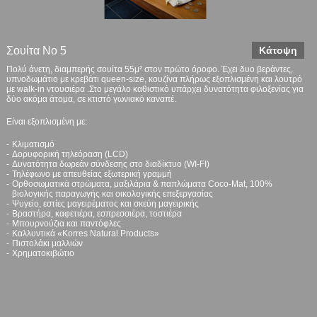
Σουίτα Νο 5
Κάτοψη
Πολύ άνετη, διαμπερής σουίτα 55μ² στον πρώτο όροφο. Έχει δυο βεράντες,
υπνοδωμάτιο με κρεβάτι queen-size, κουζίνα πλήρως εξοπλισμένη και λουτρό
με walk-in ντουσιέρα .Στο μεγάλο καθιστικό υπάρχει δυνατότητα φιλοξενίας για
δύο ακόμα άτομα, σε κτιστό γωνιακό καναπέ.
Είναι εξοπλισμένη με:
Κλιματισμό
Δορυφορική τηλεόραση (LCD)
Δυνατότητα δωρεάν σύνδεσης στο διαδίκτυo (WI-FI)
Τηλέφωνο με απευθείας εξωτερική γραμμή
Oρθοσωματικά στρώματα, μαξιλάρια & παπλώματα Coco-Mat, 100%
βιολογικής παραγωγής και οικολογικής επεξεργασίας
Ψυγείο, εστίες μαγειρέματος και σκεύη μαγειρικής
Βραστήρα, καφετιέρα, εσπρεσσιέρα, τοστιέρα
Μπουρνούζια και παντόφλες
Kαλλυντικά «Korres Natural Products»
Πιστολάκι μαλλιών
Χρηματοκιβώτιο