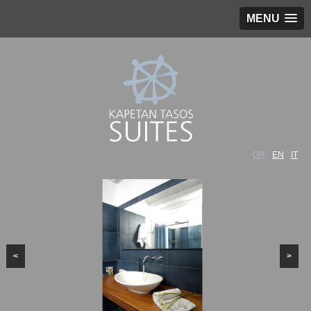
MENU
GR
EN
IT
<
>